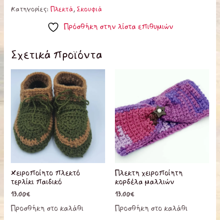
Κατηγορίες:
Πλεκτά
,
Σκουφιά
Πρόσθήκη στην λίστα επιθυμιών
Σχετικά προϊόντα
Αυτό
το
προϊόν
έχει
πολλαπλ
παραλλα
Οι
επιλογές
Χειροποίητο πλεκτό
Πλεκτη χειροποίητη
μπορούν
τερλίκι παιδικό
κορδέλα μαλλιών
να
13.00
€
13.00
€
επιλεγού
Προσθήκη στο καλάθι
Προσθήκη στο καλάθι