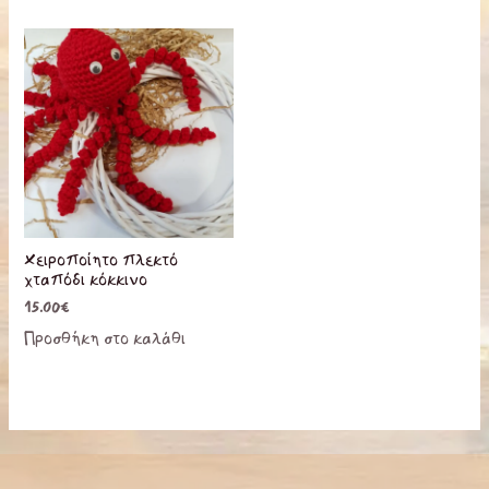
στη
σελίδα
του
προϊόντο
Χειροποίητο πλεκτό
χταπόδι κόκκινο
15.00
€
Προσθήκη στο καλάθι