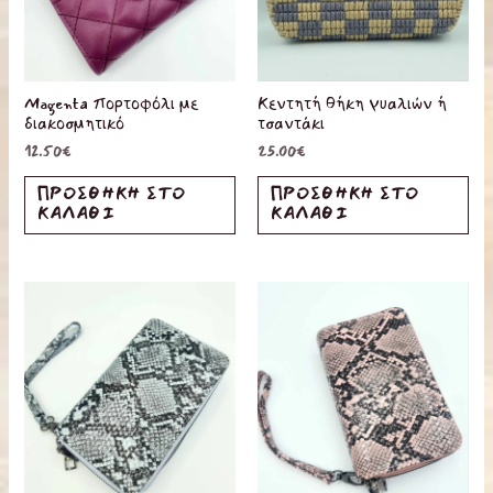
Magenta πορτοφόλι με
Κεντητή θήκη γυαλιών ή
διακοσμητικό
τσαντάκι
12.50
€
25.00
€
ΠΡΟΣΘΉΚΗ ΣΤΟ
ΠΡΟΣΘΉΚΗ ΣΤΟ
ΚΑΛΆΘΙ
ΚΑΛΆΘΙ