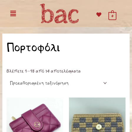
Μετάβαση
Menu
στο
0
περιεχόμενο
Πορτοφόλι
Βλέπετε 1–18 από 34 αποτελέσματα