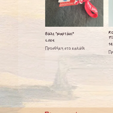
Κο
Βάλε “μαρτάκι”
π
6.00
€
14
Προσθήκη στο καλάθι
Πρ