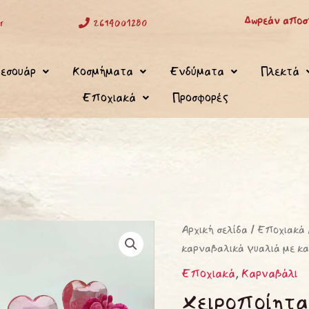
Δωρεάν αποστ
r
2614001280
εσουάρ
Κοσμήματα
Ενδύματα
Πλεκτά
Εποχιακά
Προσφορές
Χειροποίητα
Αρχική σελίδα
/
Εποχιακά
καρναβαλικά γυαλιά με κα
καρναβαλικά
γυαλιά
Εποχιακά
,
Καρναβάλι
με
Χειροποίητα