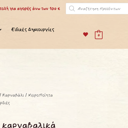
Products
ολή για αγορές άνω των 100 €
search
Ειδικές Δημιουργίες
0
/
Καρναβάλι
/ Χειροποίητα
ρδιές
 καρναβαλικά