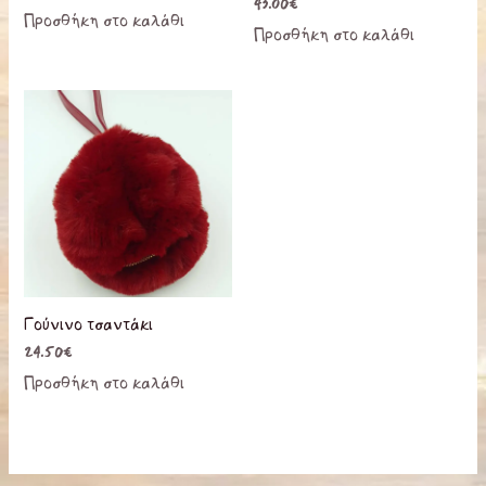
43.00
€
Προσθήκη στο καλάθι
Προσθήκη στο καλάθι
Αυτό
το
προϊόν
έχει
πολλαπλές
παραλλαγές.
Οι
επιλογές
Γούνινο τσαντάκι
μπορούν
24.50
€
να
Προσθήκη στο καλάθι
επιλεγούν
στη
σελίδα
του