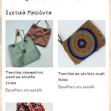
Σχετικά προϊόντα
Αυτό
Αυτό
το
το
προϊόν
προϊόν
έχει
έχει
πολλαπλές
πολλαπλ
παραλλαγές.
παραλλα
Οι
Οι
επιλογές
επιλογές
Τσαντάκι υφασμάτινο
Τσαντάκι με χάντρες miyuki
μπορούν
μπορούν
χιαστί με αλυσίδα
13.00
€
να
να
25.00
€
Προσθήκη στο καλάθι
επιλεγούν
επιλεγού
Προσθήκη στο καλάθι
στη
στη
σελίδα
σελίδα
του
του