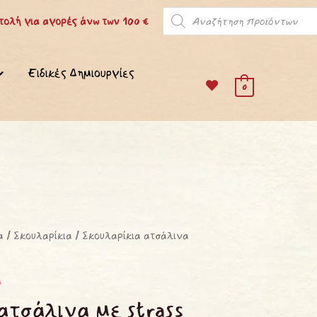
Products
ολή για αγορές άνω των 100 €
search
Ειδικές Δημιουργίες
0
α
/
Σκουλαρίκια
/ Σκουλαρίκια ατσάλινα
α
ατσάλινα με strass