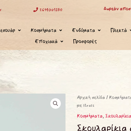
Δωρεάν αποστ
r
2614001280
εσουάρ
Κοσμήματα
Ενδύματα
Πλεκτά
Εποχιακά
Προσφορές
Σκουλαρίκια
Αρχική σελίδα
/
Κοσμήματ
με strass
ατσάλινα
με
Κοσμήματα
,
Σκουλαρίκι
strass
Σκουλαρίκια 