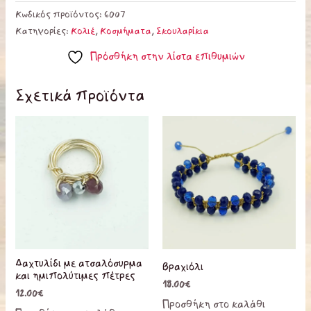
Κωδικός προϊόντος:
6007
Κατηγορίες:
Κολιέ
,
Κοσμήματα
,
Σκουλαρίκια
Πρόσθήκη στην λίστα επιθυμιών
Σχετικά προϊόντα
Αυτό
το
προϊόν
έχει
πολλαπλές
παραλλαγές.
Οι
επιλογές
Δαχτυλίδι με ατσαλόσυρμα
Βραχιόλι
μπορούν
και ημιπολύτιμες πέτρες
18.00
€
να
12.00
€
Προσθήκη στο καλάθι