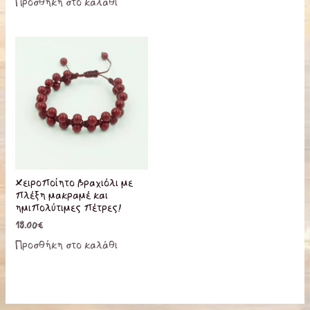
επιλεγούν
Προσθήκη στο καλάθι
στη
σελίδα
του
προϊόντος
Χειροποίητο βραχιόλι με
πλέξη μακραμέ και
ημιπολύτιμες πέτρες!
18.00
€
Προσθήκη στο καλάθι