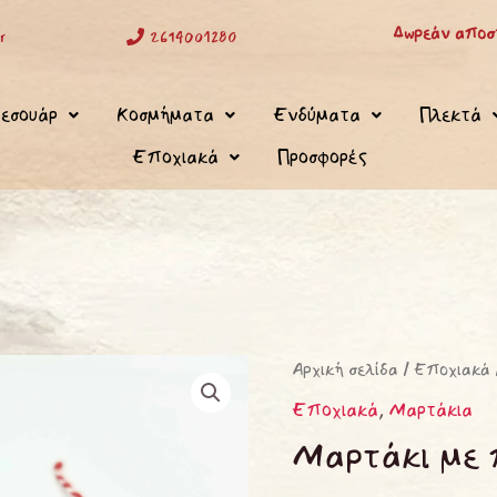
Δωρεάν αποστ
r
2614001280
εσουάρ
Κοσμήματα
Ενδύματα
Πλεκτά
Εποχιακά
Προσφορές
Μαρτάκι
Αρχική σελίδα
/
Εποχιακά
με
Εποχιακά
,
Μαρτάκια
πασχαλίτσα
Μαρτάκι με 
ποσότητα