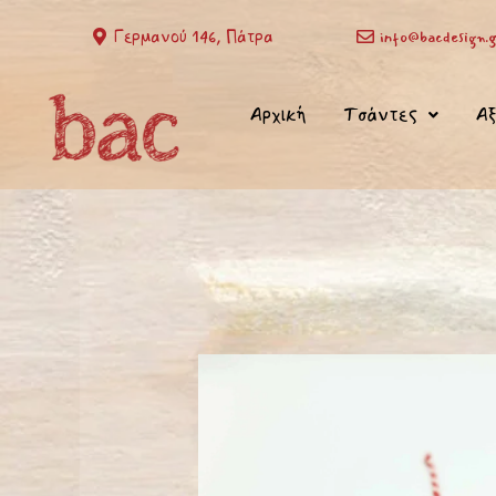
Μετάβαση
Γερμανού 146, Πάτρα
info@bacdesign.g
στο
περιεχόμενο
Αρχική
Τσάντες
Αξ