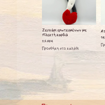
Ζευγάρι ερωτευμένων με
Ατ
πλεκτή καρδιά
14
25.00
€
Πρ
Προσθήκη στο καλάθι