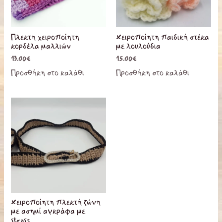
παραλλαγές.
Οι
επιλογές
Πλεκτη χειροποίητη
Χειροποίητη παιδική στέκα
μπορούν
κορδέλα μαλλιών
με λουλούδια
να
13.00
€
15.00
€
επιλεγούν
Προσθήκη στο καλάθι
Προσθήκη στο καλάθι
στη
σελίδα
του
προϊόντος
Χειροποίητη πλεκτή ζώνη
με ασημί αγκράφα με
strass