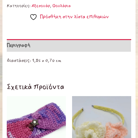
Κατηγορίες:
Αξεσουάρ
,
Φουλάρια
Πρόσθήκη στην λίστα επιθυμιών
Περιγραφή
Διαστάσεις: 1,85 x 0,70 cm
Σχετικά προϊόντα
Αυτό
το
προϊόν
έχει
πολλαπλές