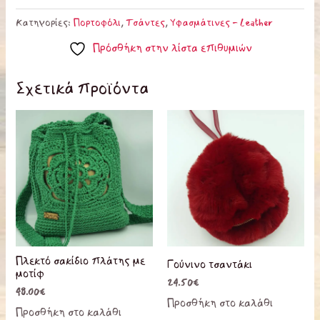
Κατηγορίες:
Πορτοφόλι
,
Τσάντες
,
Υφασμάτινες - Leather
Πρόσθήκη στην λίστα επιθυμιών
Σχετικά προϊόντα
Αυτό
το
προϊόν
έχει
πολλαπλ
παραλλα
Οι
επιλογές
Πλεκτό σακίδιο πλάτης με
Γούνινο τσαντάκι
μπορούν
μοτίφ
24.50
€
να
48.00
€
Προσθήκη στο καλάθι
επιλεγού
Προσθήκη στο καλάθι