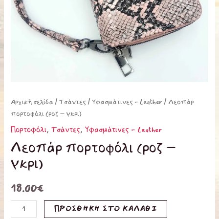
Αρχική σελίδα
/
Τσάντες
/
Υφασμάτινες - Leather
/ Λεοπάρ
πορτοφόλι (ροζ – γκρι)
Πορτοφόλι
,
Τσάντες
,
Υφασμάτινες - Leather
Λεοπάρ πορτοφόλι (ροζ –
γκρι)
18.00
€
ΠΡΟΣΘΉΚΗ ΣΤΟ ΚΑΛΆΘΙ