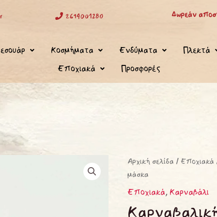
Δωρεάν αποστ
r
2614001280
εσουάρ
Κοσμήματα
Ενδύματα
Πλεκτά
Εποχιακά
Προσφορές
Καρναβαλική
Αρχική σελίδα
/
Εποχιακά
μάσκα
μωβ
μάσκα
Εποχιακά
,
Καρναβάλι
ποσότητα
Καρναβαλικ