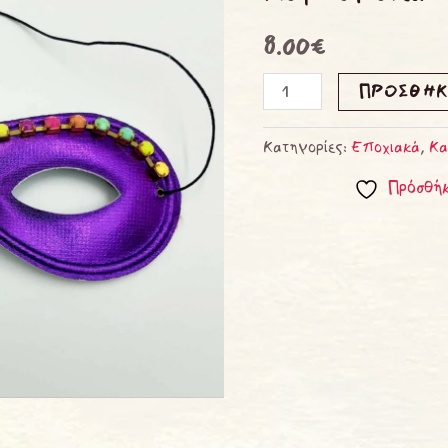
8.00
€
ΠΡΟΣΘΉΚ
Κατηγορίες:
Εποχιακά
,
Κα
Πρόσθήκ