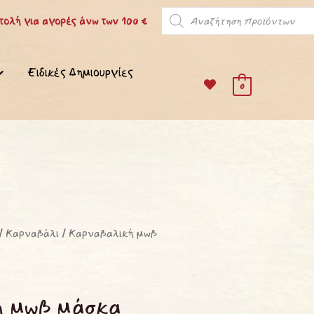
Products
ολή για αγορές άνω των 100 €
search
Ειδικές Δημιουργίες
0
/
Καρναβάλι
/ Καρναβαλική μωβ
ή μωβ μάσκα