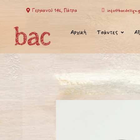
Μετάβαση
Γερμανού 146, Πάτρα
info@bacdesign.g
στο
περιεχόμενο
Αρχική
Τσάντες
Αξ