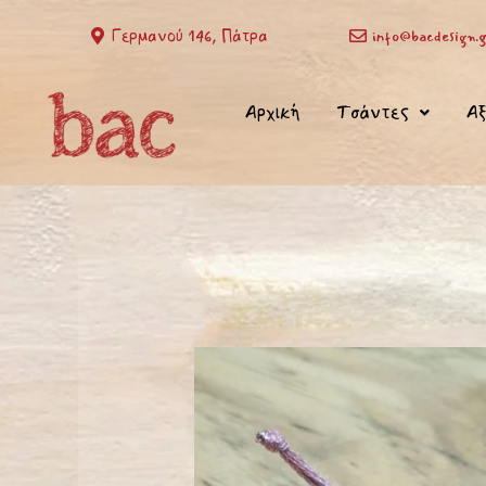
Μετάβαση
Γερμανού 146, Πάτρα
info@bacdesign.g
στο
περιεχόμενο
Αρχική
Τσάντες
Αξ