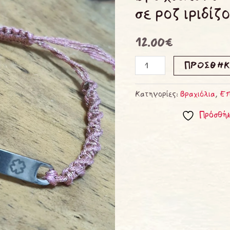
σε
σε ροζ ιριδίζ
ροζ
ιριδίζον
12.00
€
ποσότητα
ΠΡΟΣΘΉΚ
Κατηγορίες:
Βραχιόλια
,
Επ
Πρόσθήκ