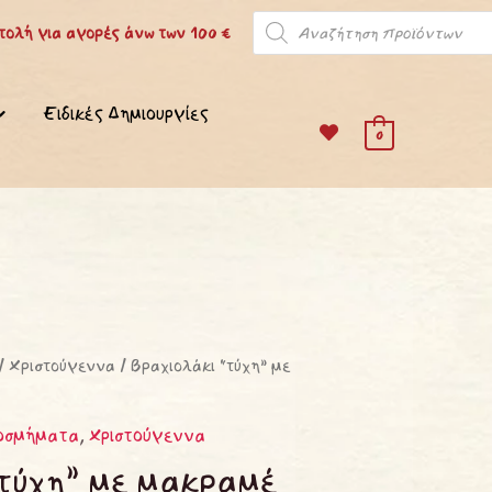
Products
ολή για αγορές άνω των 100 €
search
Ειδικές Δημιουργίες
0
/
Χριστούγεννα
/ Βραχιολάκι “τύχη” με
οσμήματα
,
Χριστούγεννα
“τύχη” με μακραμέ